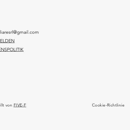
iaresrl@gmail.com
MELDEN
NSPOLITIK
llt von
FIVE-F
Cookie-Richtlinie